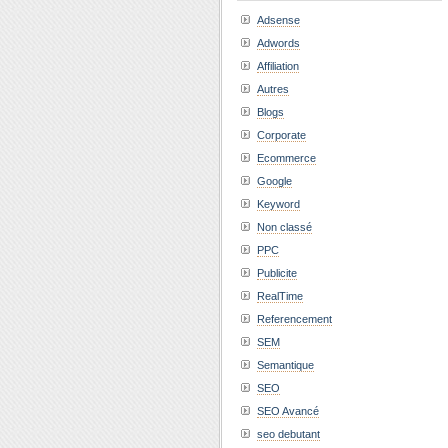
Adsense
Adwords
Affiliation
Autres
Blogs
Corporate
Ecommerce
Google
Keyword
Non classé
PPC
Publicite
RealTime
Referencement
SEM
Semantique
SEO
SEO Avancé
seo debutant