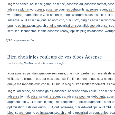
Tags:
ad sence
,
ad sense gains
,
adsence
,
adsense ad
,
adsense format
,
adse
adsense pluins wordpress
,
adsense pour les débutants
,
adsense revenues f
wordpress
,
augmenter le CTR adsense
,
blogs wordpress adsense
,
cpc ctr a
adsense
,
outil adsense
,
outil Adword cpc
,
outil CPC
,
plugins adsense wordpr
engine optimization
,
search engine optimization specialist
,
seo adsense
,
seo
serp seo
,
technocrati
,
theme adsense ready
,
topliste plugins adsense
,
wordpr
8 responses so far
Bien choisir les couleurs de vos blocs Adsense
Published by
SeoMan
under
Adsense
,
Google
Pour avoir eu pendant quelque semaines, une incompréhension manifeste s
visiteurs ne cliquent pas sur mes adsense, j’ai fini par croire que cela ne m
que je me rappelle d’un conseil lu sur un blog ou l’on incitait fortement les blo
Tags:
,
ad sence
,
ad sense gains
,
adsence
,
adsense choix couleur
,
adsense c
adsense format
,
adsense gains revenues
,
adsense pour les débutants
,
adsen
augmenter le CTR adsense
,
blogs referencement
,
cpc ctr augmenter
,
creer u
optimization
,
liste des outils SEO
,
outil adsense
,
outil Adword cpc
,
outil CPC
,
blog
,
search engine optimization
,
search engine optimization companies
,
sea