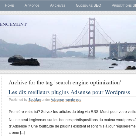
Home
A propos
Archives
Glossaire SEO
Prestations 
rencement
Archive for the tag 'search engine optimization'
Les dix meilleurs plugins Adsense pour Wordpress
Published by
SeoMan
under
Adsense
,
wordpress
Première visite ici? Suivez les articles du blog via RSS. Merci pour votre visite
Nul ne peut tergiverser sur les bonnes prédispositions du moteur wordpress à l
d’ Adsense ? Une foultitude de plugins existent et sont mis à jour régulièreme
crème [...]