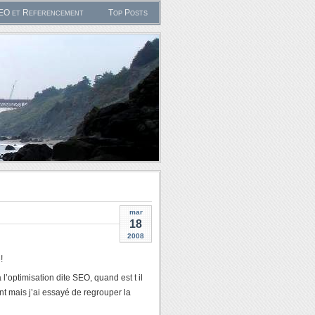
SEO et Referencement
Top Posts
mar
18
2008
!
’optimisation dite SEO, quand est t il
nt mais j’ai essayé de regrouper la