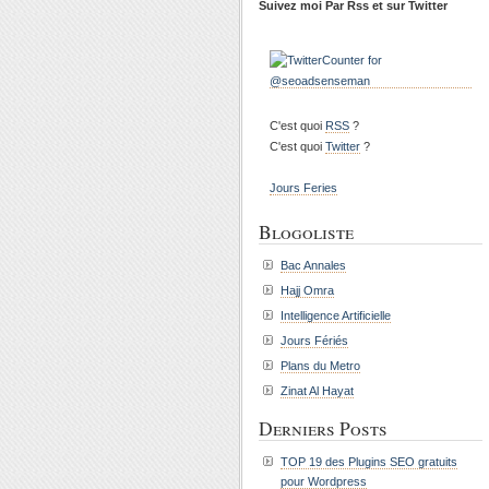
Suivez moi Par Rss et sur Twitter
C'est quoi
RSS
?
C'est quoi
Twitter
?
Jours Feries
Blogoliste
Bac Annales
Hajj Omra
Intelligence Artificielle
Jours Fériés
Plans du Metro
Zinat Al Hayat
Derniers Posts
TOP 19 des Plugins SEO gratuits
pour Wordpress