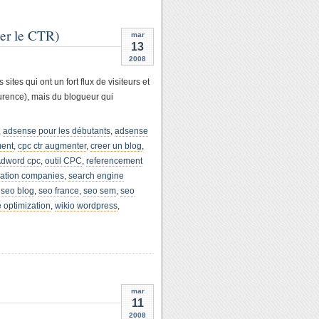
ser le CTR)
mar
13
2008
tes qui ont un fort flux de visiteurs et
urence), mais du blogueur qui
,
adsense pour les débutants
,
adsense
ment
,
cpc ctr augmenter
,
creer un blog
,
 Adword cpc
,
outil CPC
,
referencement
zation companies
,
search engine
,
seo blog
,
seo france
,
seo sem
,
seo
 optimization
,
wikio wordpress
,
mar
11
2008