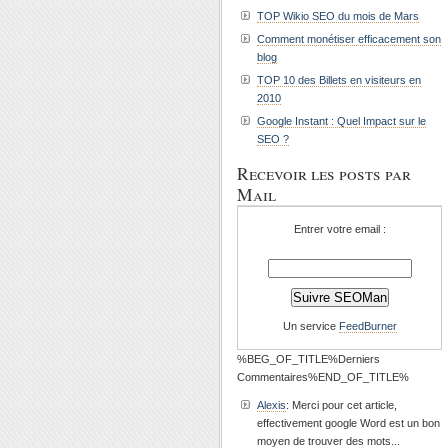
TOP Wikio SEO du mois de Mars
Comment monétiser efficacement son
blog
TOP 10 des Billets en visiteurs en
2010
Google Instant : Quel Impact sur le
SEO ?
Recevoir les posts par
Mail
Entrer votre email :
Un service
FeedBurner
%BEG_OF_TITLE%Derniers
Commentaires%END_OF_TITLE%
Alexis
: Merci pour cet article,
effectivement google Word est un bon
moyen de trouver des mots...