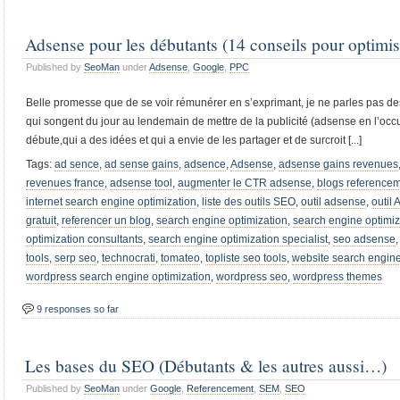
Adsense pour les débutants (14 conseils pour optimi
Published by
SeoMan
under
Adsense
,
Google
,
PPC
Belle promesse que de se voir rémunérer en s’exprimant, je ne parles pas des si
qui songent du jour au lendemain de mettre de la publicité (adsense en l’occ
débute,qui a des idées et qui a envie de les partager et de surcroit [...]
Tags:
ad sence
,
ad sense gains
,
adsence
,
Adsense
,
adsense gains revenues
revenues france
,
adsense tool
,
augmenter le CTR adsense
,
blogs reference
internet search engine optimization
,
liste des outils SEO
,
outil adsense
,
outil
gratuit
,
referencer un blog
,
search engine optimization
,
search engine optimi
optimization consultants
,
search engine optimization specialist
,
seo adsense
tools
,
serp seo
,
technocrati
,
tomateo
,
topliste seo tools
,
website search engine
wordpress search engine optimization
,
wordpress seo
,
wordpress themes
9 responses so far
Les bases du SEO (Débutants & les autres aussi…)
Published by
SeoMan
under
Google
,
Referencement
,
SEM
,
SEO