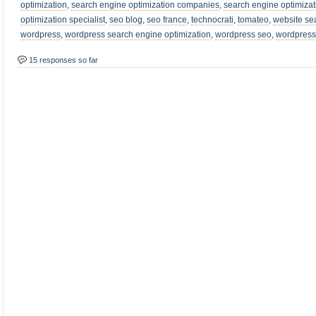
optimization
,
search engine optimization companies
,
search engine optimizat
optimization specialist
,
seo blog
,
seo france
,
technocrati
,
tomateo
,
website se
wordpress
,
wordpress search engine optimization
,
wordpress seo
,
wordpress
15 responses so far