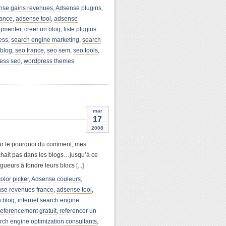
nse gains revenues
,
Adsense plugins
,
rance
,
adsense tool
,
adsense
ugmenter
,
creer un blog
,
liste plugins
ess
,
search engine marketing
,
search
 blog
,
seo france
,
seo sem
,
seo tools
,
ess seo
,
wordpress themes
mar
17
2008
ur le pourquoi du comment, mes
archait pas dans les blogs…jusqu’à ce
gueurs à fondre leurs blocs [...]
olor picker
,
Adsense couleurs
,
se revenues france
,
adsense tool
,
n blog
,
internet search engine
referencement gratuit
,
referencer un
rch engine optimization consultants
,