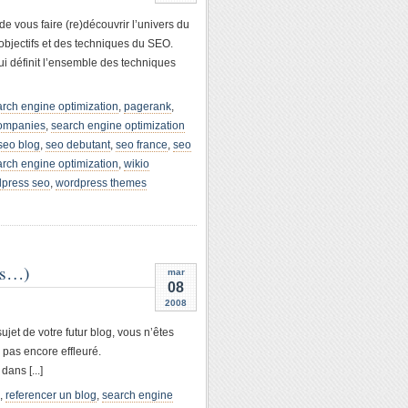
 de vous faire (re)découvrir l’univers du
objectifs et des techniques du SEO.
i définit l’ensemble des techniques
arch engine optimization
,
pagerank
,
companies
,
search engine optimization
seo blog
,
seo debutant
,
seo france
,
seo
arch engine optimization
,
wikio
press seo
,
wordpress themes
es…)
mar
08
2008
ujet de votre futur blog, vous n’êtes
 pas encore effleuré.
dans [...]
,
referencer un blog
,
search engine