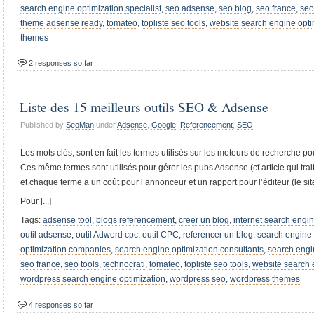
search engine optimization specialist
,
seo adsense
,
seo blog
,
seo france
,
seo
theme adsense ready
,
tomateo
,
topliste seo tools
,
website search engine opti
themes
2 responses so far
Liste des 15 meilleurs outils SEO & Adsense
Published by
SeoMan
under
Adsense
,
Google
,
Referencement
,
SEO
Les mots clés, sont en fait les termes utilisés sur les moteurs de recherche po
Ces même termes sont utilisés pour gérer les pubs Adsense (cf article qui tra
et chaque terme a un coût pour l’annonceur et un rapport pour l’éditeur (le si
Pour [...]
Tags:
adsense tool
,
blogs referencement
,
creer un blog
,
internet search engin
outil adsense
,
outil Adword cpc
,
outil CPC
,
referencer un blog
,
search engine 
optimization companies
,
search engine optimization consultants
,
search engin
seo france
,
seo tools
,
technocrati
,
tomateo
,
topliste seo tools
,
website search 
wordpress search engine optimization
,
wordpress seo
,
wordpress themes
4 responses so far