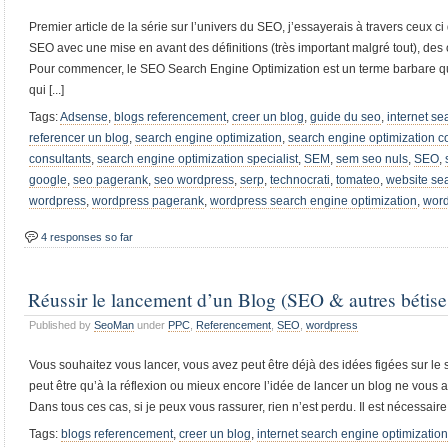
Premier article de la série sur l’univers du SEO, j’essayerais à travers ceux ci
SEO avec une mise en avant des définitions (très important malgré tout), des 
Pour commencer, le SEO Search Engine Optimization est un terme barbare qu
qui [...]
Tags:
Adsense
,
blogs referencement
,
creer un blog
,
guide du seo
,
internet se
referencer un blog
,
search engine optimization
,
search engine optimization 
consultants
,
search engine optimization specialist
,
SEM
,
sem seo nuls
,
SEO
,
google
,
seo pagerank
,
seo wordpress
,
serp
,
technocrati
,
tomateo
,
website se
wordpress
,
wordpress pagerank
,
wordpress search engine optimization
,
word
4 responses so far
Réussir le lancement d’un Blog (SEO & autres bétis
Published by
SeoMan
under
PPC
,
Referencement
,
SEO
,
wordpress
Vous souhaitez vous lancer, vous avez peut être déjà des idées figées sur le s
peut être qu’à la réflexion ou mieux encore l’idée de lancer un blog ne vous a
Dans tous ces cas, si je peux vous rassurer, rien n’est perdu. Il est nécessaire 
Tags:
blogs referencement
,
creer un blog
,
internet search engine optimization