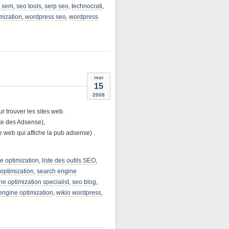
 sem
,
seo tools
,
serp seo
,
technocrati
,
mization
,
wordpress seo
,
wordpress
mar
15
2008
ur trouver les sites web.
ite des Adsense),
te web qui affiche la pub adsense) .
e optimization
,
liste des outils SEO
,
optimization
,
search engine
e optimization specialist
,
seo blog
,
engine optimization
,
wikio wordpress
,