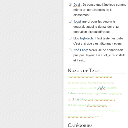
Dzair
: Je pense que l’âge joue comme
même un certain poids ds le
classement.
floupi
: merci pour les plug-in je
voudrais aussi te demander si tu
connai un site qui offre des...
blog high-tech
: Il faut tester les pubs,
c’est vrai que c’est tâtonnant et en...
Noé Facq
: Merci! Je ne connaissais
pas post layout. En effet, je l’ai installé
et il est...
Nuage de Tags
search engine optimization specialist
Google Seo
technocrati
search engine optimization
seo blog
SEM
referencer un blog
SEO
wikio wordpress
adwords keytool
serp
seo adsense
Referencement
Adsense
tomateo
Google
wordpress themes
SEO experts
seo france
creer un blog
Conseils SEO
referencement naturel
SEO referencement
search engine optimization consultants
SMO
seo tools
wordpress seo
seo expert
SEO conseils
google adsense
Catégories