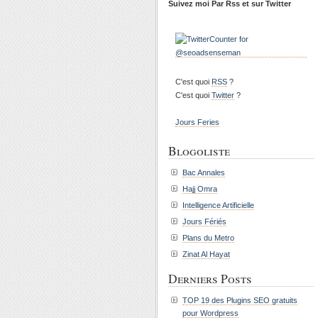
Suivez moi Par Rss et sur Twitter
C'est quoi
RSS
?
C'est quoi
Twitter
?
Jours Feries
Blogoliste
Bac Annales
Hajj Omra
Intelligence Artificielle
Jours Fériés
Plans du Metro
Zinat Al Hayat
Derniers Posts
TOP 19 des Plugins SEO gratuits
pour Wordpress