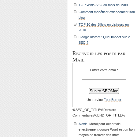
TOP Wikio SEO du mois de Mars
Comment monétiser efficacement son
blog
TOP 10 des Billets en visiteurs en
2010
Google Instant : Quel Impact sur le
SEO ?
Recevoir les posts par
Mail
Entrer votre email :
Un service
FeedBurner
%BEG_OF_TITLE%Derniers
Commentaires%END_OF_TITLE%
Alexis
: Merci pour cet article,
effectivement google Word est un bon
moyen de trouver des mots...