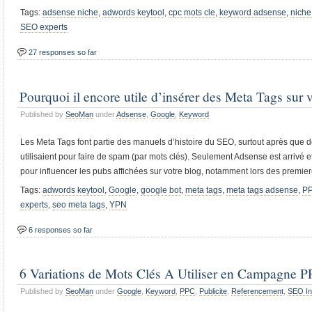
Tags:
adsense niche
,
adwords keytool
,
cpc mots cle
,
keyword adsense
,
niche
SEO experts
27 responses so far
Pourquoi il encore utile d’insérer des Meta Tags sur 
Published by
SeoMan
under
Adsense
,
Google
,
Keyword
Les Meta Tags font partie des manuels d’histoire du SEO, surtout après que
utilisaient pour faire de spam (par mots clés). Seulement Adsense est arrivé e
pour influencer les pubs affichées sur votre blog, notamment lors des premier
Tags:
adwords keytool
,
Google
,
google bot
,
meta tags
,
meta tags adsense
,
P
experts
,
seo meta tags
,
YPN
6 responses so far
6 Variations de Mots Clés A Utiliser en Campagne 
Published by
SeoMan
under
Google
,
Keyword
,
PPC
,
Publicite
,
Referencement
,
SEO In