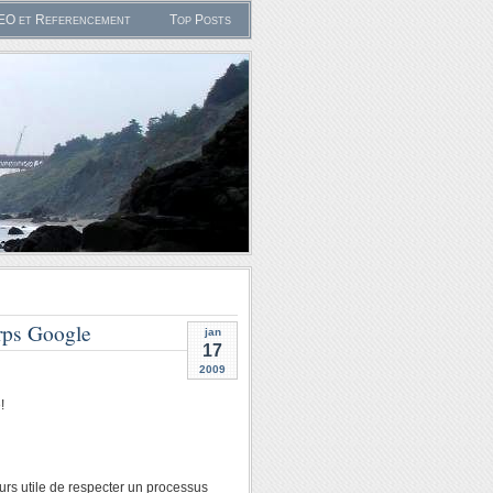
SEO et Referencement
Top Posts
erps Google
jan
17
2009
!
urs utile de respecter un processus