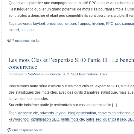
Quand vous planifiez une campagne de publicité PPC ou que vous cherchez d
il est fréquent d’oublier un grand potentiel de mots clés pourtant simple à utili
sont faciles à dénicher et étant peu compétitifs ils sont peu chers à cibler.Il ya d
Tags:
adwords keytool
,
erreur seo
,
erreurs frappes
,
hyphen
,
PPC
,
ppc campa
expert
,
seo ppc
7 responses so far
Les mots Cles et l’expertise SEO Partie III : Le benc
concurrence
Published by
SeoMan
under
Google
,
SEO
,
SEO Intermediaire
,
Trafic
Poursuivons notre série d’article sur les mots clés et l’expertise SEO, sur la pa
des statistiques des mots clés, avec des outils d’analyse statistique, mais aus
conversion de mots clés.
Sur cette troisiéme partie je reviendrais sur vos concurents et le [...]
Tags:
adsense clé
,
adwords keytool
,
blog optimisation
,
conversion adsense
,
keyword tool
,
optimisation SEO
,
outils mots clé
,
outils seo
,
quantcast seo
,
SEO
One response so far