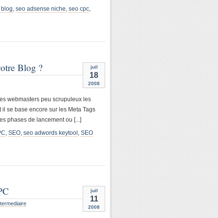
 blog
,
seo adsense niche
,
seo cpc
,
votre Blog ?
juil
18
2008
 des webmasters peu scrupuleux les
t il se base encore sur les Meta Tags
es phases de lancement ou [...]
PC
,
SEO
,
seo adwords keytool
,
SEO
PPC
juil
11
termediaire
2008