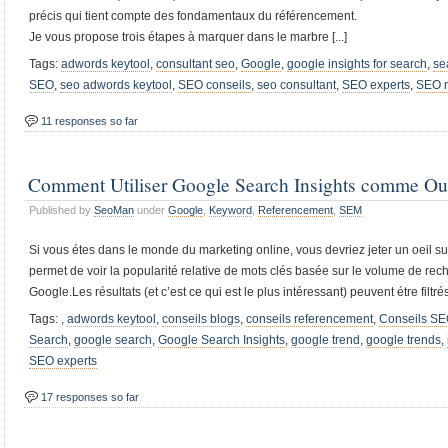
précis qui tient compte des fondamentaux du référencement.
Je vous propose trois étapes à marquer dans le marbre [...]
Tags:
adwords keytool
,
consultant seo
,
Google
,
google insights for search
,
se
SEO
,
seo adwords keytool
,
SEO conseils
,
seo consultant
,
SEO experts
,
SEO r
11 responses so far
Comment Utiliser Google Search Insights comme Out
Published by
SeoMan
under
Google
,
Keyword
,
Referencement
,
SEM
Si vous étes dans le monde du marketing online, vous devriez jeter un oeil su
permet de voir la popularité relative de mots clés basée sur le volume de re
Google.Les résultats (et c’est ce qui est le plus intéressant) peuvent étre filtrés 
Tags:
,
adwords keytool
,
conseils blogs
,
conseils referencement
,
Conseils S
Search
,
google search
,
Google Search Insights
,
google trend
,
google trends
,
SEO experts
17 responses so far