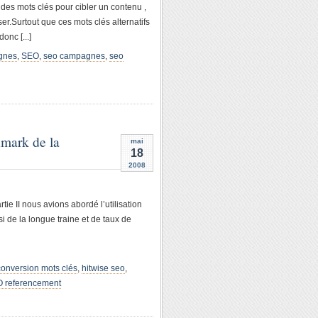
es mots clés pour cibler un contenu ,
ser.Surtout que ces mots clés alternatifs
onc [...]
gnes
,
SEO
,
seo campagnes
,
seo
hmark de la
mai
18
2008
rtie II nous avions abordé l’utilisation
si de la longue traine et de taux de
conversion mots clés
,
hitwise seo
,
 referencement