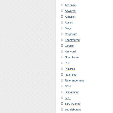
Adsense
Adwords
Affiliation
Autres
Blogs
Corporate
Ecommerce
Google
Keyword
Non classé
PPC
Publicite
RealTime
Referencement
SEM
Semantique
SEO
SEO Avancé
seo debutant