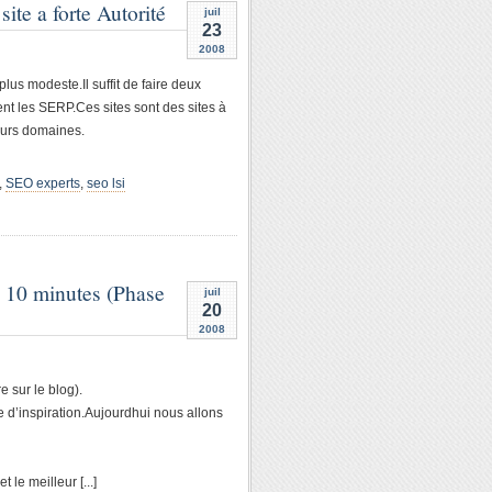
ite a forte Autorité
juil
23
2008
plus modeste.Il suffit de faire deux
nt les SERP.Ces sites sont des sites à
eurs domaines.
,
SEO experts
,
seo lsi
e 10 minutes (Phase
juil
20
2008
e sur le blog).
 d’inspiration.Aujourdhui nous allons
le meilleur [...]