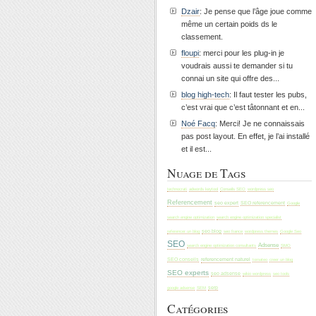
Dzair
: Je pense que l’âge joue comme
même un certain poids ds le
classement.
floupi
: merci pour les plug-in je
voudrais aussi te demander si tu
connai un site qui offre des...
blog high-tech
: Il faut tester les pubs,
c’est vrai que c’est tâtonnant et en...
Noé Facq
: Merci! Je ne connaissais
pas post layout. En effet, je l’ai installé
et il est...
Nuage de Tags
technocrati
adwords keytool
Conseils SEO
wordpress seo
Referencement
seo expert
SEO referencement
Google
search engine optimization
search engine optimization specialist
seo blog
seo france
wordpress themes
Google Seo
referencer un blog
SEO
Adsense
search engine optimization consultants
SMO
referencement naturel
SEO conseils
tomateo
creer un blog
SEO experts
seo adsense
wikio wordpress
seo tools
SEM
serp
google adsense
Catégories