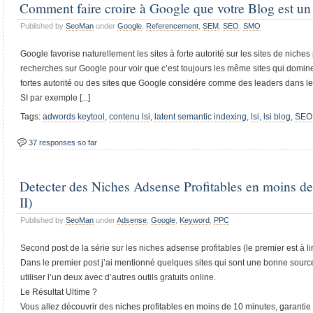
Comment faire croire à Google que votre Blog est un s
Published by
SeoMan
under
Google
,
Referencement
,
SEM
,
SEO
,
SMO
Google favorise naturellement les sites à forte autorité sur les sites de niches 
recherches sur Google pour voir que c’est toujours les même sites qui domine
fortes autorité ou des sites que Google considére comme des leaders dans l
SI par exemple [...]
Tags:
adwords keytool
,
contenu lsi
,
latent semantic indexing
,
lsi
,
lsi blog
,
SEO
37 responses so far
Detecter des Niches Adsense Profitables en moins d
II)
Published by
SeoMan
under
Adsense
,
Google
,
Keyword
,
PPC
Second post de la série sur les niches adsense profitables (le premier est à lir
Dans le premier post j’ai mentionné quelques sites qui sont une bonne source
utiliser l’un deux avec d’autres outils gratuits online.
Le Résultat Ultime ?
Vous allez découvrir des niches profitables en moins de 10 minutes, garantie et 