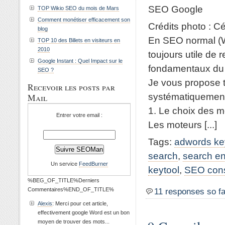
SEO Google
TOP Wikio SEO du mois de Mars
Comment monétiser efficacement son
Crédits photo : Cé
blog
En SEO normal (Wh
TOP 10 des Billets en visiteurs en
2010
toujours utile de
Google Instant : Quel Impact sur le
fondamentaux du 
SEO ?
Je vous propose t
Recevoir les posts par
systématiquement
Mail
1. Le choix des m
Entrer votre email :
Les moteurs [...]
Tags:
adwords ke
search
,
search en
Un service
FeedBurner
keytool
,
SEO cons
%BEG_OF_TITLE%Derniers
Commentaires%END_OF_TITLE%
11 responses so fa
Alexis
: Merci pour cet article,
effectivement google Word est un bon
moyen de trouver des mots...