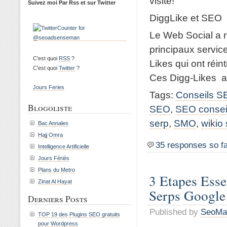
visite!
Suivez moi Par Rss et sur Twitter
DiggLike et SEO
Le Web Social a r
principaux servic
C'est quoi
RSS
?
Likes qui ont réin
C'est quoi
Twitter
?
Ces Digg-Likes aya
Jours Feries
Tags:
Conseils S
Blogoliste
SEO
,
SEO consei
serp
,
SMO
,
wikio
Bac Annales
Hajj Omra
35 responses so f
Intelligence Artificielle
Jours Fériés
Plans du Metro
3 Etapes Esse
Zinat Al Hayat
Serps Google
Derniers Posts
Published by
SeoMa
TOP 19 des Plugins SEO gratuits
pour Wordpress