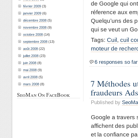
de Google qui ont 
février 2009
(3)
réference aux em
janvier 2009
(6)
Quelqu’uns des p
décembre 2008
(5)
novembre 2008
(9)
qui se veut un Goo
octobre 2008
(14)
Tags:
Cuil
,
cuil c
septembre 2008
(13)
moteur de recher
août 2008
(22)
juillet 2008
(23)
6 responses so far
juin 2008
(8)
mai 2008
(9)
avril 2008
(5)
7 Méthodes ut
mars 2008
(8)
fraudeurs Ad
SeoMan On FaceBook
Published by
SeoMa
Google a travers
affichent des pub
et la confiance p