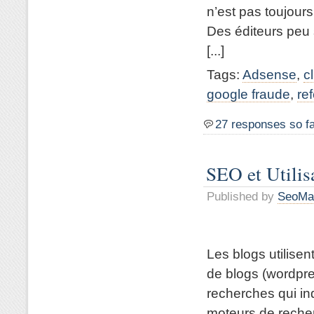
n’est pas toujour
Des éditeurs peu 
[...]
Tags:
Adsense
,
c
google fraude
,
re
27 responses so f
SEO et Utilis
Published by
SeoMa
Les blogs utilise
de blogs (wordpre
recherches qui i
moteurs de recher