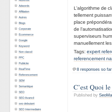
Adsense
Adwords
L’algorithme de c
Affiliation
tellement puissant
Autres
place prépondéran
Blogs
de l’automatisati
Corporate
Ecommerce
superviseurs huma
Google
manuellement les 2
Keyword
Tags:
expert ref
Non classé
referencement nat
PPC
Publicite
8 responses so far
RealTime
Referencement
SEM
C’est Quoi l
Semantique
SEO
Published by
SeoMa
SEO Avancé
seo debutant
SEO Intermediaire