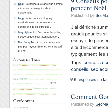
9 Conseils po
Dzair
: Je pense que l’âge joue comme
pendant Noël
même un certain poids ds le
classement.
Published by
SeoMa
floupi
: merci pour les plug-in je
voudrais aussi te demander si tu
J’ai déniché sur 
connai un site qui offre des...
blog high-tech
: Il faut tester les pubs,
gratuit pour les si
c’est vrai que c’est tâtonnant et en...
essayé de penser 
Noé Facq
: Merci! Je ne connaissais
site d’Ecommerce 
pas post layout. En effet, je l’ai installé
et il est...
typiquement les s
Nuage de Tags
Tags:
conseils e
seo expert
search engine optimization specialist
referencer un blog
conseils
,
seo ec
seo adsense
wordpress seo
creer un blog
tomateo
Google Seo
seo tools
seo blog
SMO
wikio wordpress
technocrati
serp
adwords keytool
Google
6 responses so far
SEO experts
referencement naturel
wordpress themes
SEO
SEO referencement
SEM
search engine optimization
Referencement
Adsense
Conseils SEO
google adsense
Comment Goog
seo france
search engine optimization consultants
SEO conseils
Catégories
Published by
SeoMa