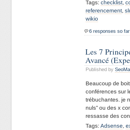
Tags:
checklist
,
c
referencement
,
s
wikio
6 responses so far
Les 7 Princip
Avancé (Expe
Published by
SeoMa
Beaucoup de boit
conférences sur 
trébuchantes. je n
nuls” ou des x co
ressasse des conse
Tags:
Adsense
,
e