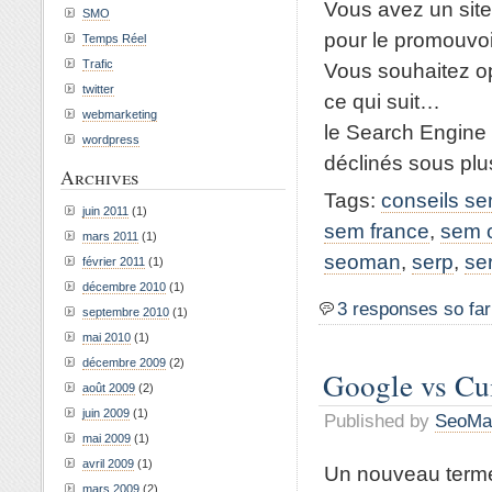
Vous avez un site
SMO
pour le promouvoi
Temps Réel
Trafic
Vous souhaitez o
twitter
ce qui suit…
webmarketing
le Search Engine 
wordpress
déclinés sous plus
Archives
Tags:
conseils s
juin 2011
(1)
sem france
,
sem o
mars 2011
(1)
seoman
,
serp
,
se
février 2011
(1)
décembre 2010
(1)
3 responses so far
septembre 2010
(1)
mai 2010
(1)
décembre 2009
(2)
Google vs Cuil
août 2009
(2)
juin 2009
(1)
Published by
SeoMa
mai 2009
(1)
avril 2009
(1)
Un nouveau terme
mars 2009
(2)