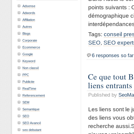
points suivants :
Adsense
Adwords
démographique cibl
Affiliation
interdépendances 
Autres
Tags:
conseil pre
Blogs
Corporate
SEO
,
SEO expert
Ecommerce
Google
6 responses so far
Keyword
Non classé
Ce que tout Bl
PPC
liens entrants
Publicite
RealTime
Published by
SeoMa
Referencement
SEM
Les liens sont le 
Semantique
des liens vous obt
SEO
SEO Avancé
recherche aussi.S
seo debutant