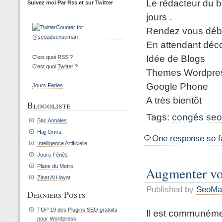
Le rédacteur du b
Suivez moi Par Rss et sur Twitter
jours .
Rendez vous début
En attendant déco
Idée de Blogs
C'est quoi
RSS
?
C'est quoi
Twitter
?
Themes Wordpre
Google Phone
Jours Feries
A très bientôt
Blogoliste
Tags:
congés seo
Bac Annales
Hajj Omra
One response so f
Intelligence Artificielle
Jours Fériés
Plans du Metro
Augmenter vo
Zinat Al Hayat
Published by
SeoMa
Derniers Posts
TOP 19 des Plugins SEO gratuits
Il est communéme
pour Wordpress