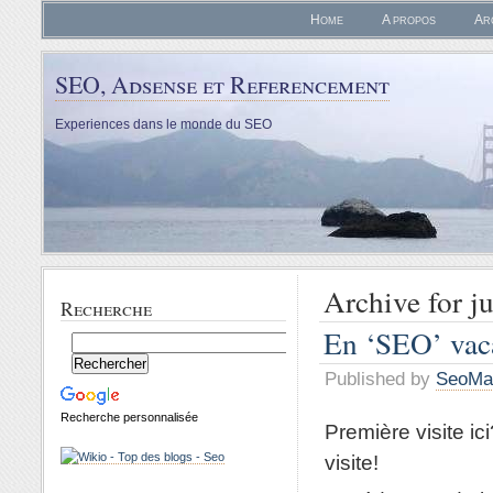
Home
A propos
Ar
SEO, Adsense et Referencement
Experiences dans le monde du SEO
Archive for ju
Recherche
En ‘SEO’ vac
Published by
SeoMa
Recherche personnalisée
Première visite ic
visite!