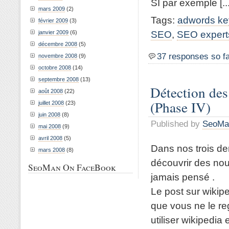
SI par exemple [...
mars 2009
(2)
Tags:
adwords ke
février 2009
(3)
SEO
,
SEO expert
janvier 2009
(6)
décembre 2008
(5)
37 responses so f
novembre 2008
(9)
octobre 2008
(14)
septembre 2008
(13)
Détection des 
août 2008
(22)
(Phase IV)
juillet 2008
(23)
juin 2008
(8)
Published by
SeoMa
mai 2008
(9)
avril 2008
(5)
Dans nos trois d
mars 2008
(8)
découvrir des nou
SeoMan On FaceBook
jamais pensé .
Le post sur wikipe
que vous ne le re
utiliser wikipedia et 