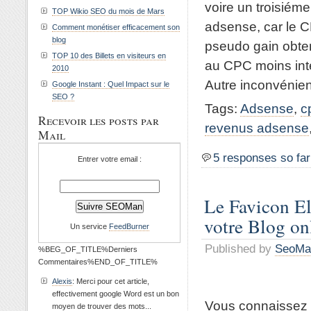
voire un troisiém
TOP Wikio SEO du mois de Mars
adsense, car le 
Comment monétiser efficacement son
blog
pseudo gain obte
TOP 10 des Billets en visiteurs en
au CPC moins int
2010
Autre inconvénient
Google Instant : Quel Impact sur le
SEO ?
Tags:
Adsense
,
c
Recevoir les posts par
revenus adsense
Mail
5 responses so far
Entrer votre email :
Le Favicon El
votre Blog on
Un service
FeedBurner
Published by
SeoMa
%BEG_OF_TITLE%Derniers
Commentaires%END_OF_TITLE%
Alexis
: Merci pour cet article,
effectivement google Word est un bon
Vous connaissez s
moyen de trouver des mots...