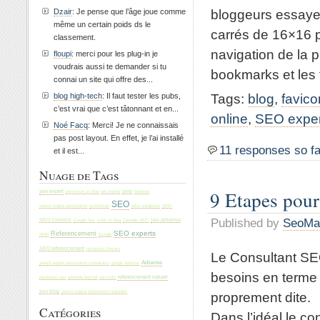
bloggeurs essayen
Dzair
: Je pense que l’âge joue comme
même un certain poids ds le
carrés de 16×16 p
classement.
navigation de la 
floupi
: merci pour les plug-in je
voudrais aussi te demander si tu
bookmarks et les f
connai un site qui offre des...
Tags:
blog
,
favico
blog high-tech
: Il faut tester les pubs,
c’est vrai que c’est tâtonnant et en...
online
,
SEO exper
Noé Facq
: Merci! Je ne connaissais
pas post layout. En effet, je l’ai installé
11 responses so fa
et il est...
Nuage de Tags
9 Etapes pour
seo expert
seo france
serp
tomateo
referencer un blog
SEO
search engine optimization
technocrati
wikio wordpress
SMO
Published by
SeoMa
SEO conseils
Google Seo
creer un blog
Conseils SEO
seo adsense
SEO experts
Referencement
SEM
Google
SEO referencement
wordpress themes
Le Consultant SEO
Adsense
search engine optimization consultants
google adsense
besoins en terme
referencement naturel
wordpress seo
adwords keytool
seo tools
seo blog
search engine optimization specialist
proprement dite.
Catégories
Dans l’idéal le c