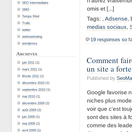
n’aurez vraisembl
SEO Intermediaire
omis et [...]
SMO
Temps Réel
Tags:
,
Adsense
,
Trafic
medias sociaux
,
twitter
webmarketing
19 responses so f
wordpress
Archives
Comment faire
juin 2011
(1)
un site a fort
mars 2011
(1)
février 2011
(1)
Published by
SeoMa
décembre 2010
(1)
septembre 2010
(1)
Google favorise na
mai 2010
(1)
niches plus modes
décembre 2009
(2)
voir que c’est to
août 2009
(2)
sont des sites à 
juin 2009
(1)
mai 2009
(1)
comme des leader
avril 2009
(1)