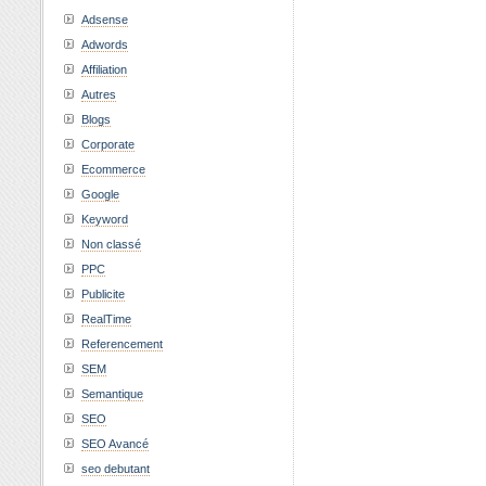
Adsense
Adwords
Affiliation
Autres
Blogs
Corporate
Ecommerce
Google
Keyword
Non classé
PPC
Publicite
RealTime
Referencement
SEM
Semantique
SEO
SEO Avancé
seo debutant