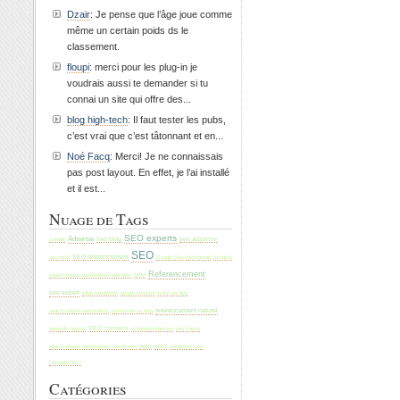
Dzair
: Je pense que l’âge joue comme
même un certain poids ds le
classement.
floupi
: merci pour les plug-in je
voudrais aussi te demander si tu
connai un site qui offre des...
blog high-tech
: Il faut tester les pubs,
c’est vrai que c’est tâtonnant et en...
Noé Facq
: Merci! Je ne connaissais
pas post layout. En effet, je l’ai installé
et il est...
Nuage de Tags
SEO experts
Adsense
Google
seo blog
seo adsense
SEO
seo tools
SEO referencement
Google Seo
technocrati
tomateo
Referencement
search engine optimization specialist
SEM
seo expert
wikio wordpress
creer un blog
google adsense
referencement naturel
search engine optimization
referencer un blog
adwords keytool
SEO conseils
wordpress themes
seo france
search engine optimization consultants
serp
SMO
wordpress seo
Conseils SEO
Catégories