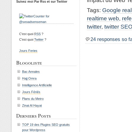
Impact du Web Tem
Suivez moi Par Rss et sur Twitter
Tags:
Google real
realtime web
,
ref
twitter
,
twitter SE
C'est quoi
RSS
?
24 responses so f
C'est quoi
Twitter
?
Jours Feries
Blogoliste
Bac Annales
Hajj Omra
Intelligence Artificielle
Jours Fériés
Plans du Metro
Zinat Al Hayat
Derniers Posts
TOP 19 des Plugins SEO gratuits
pour Wordpress