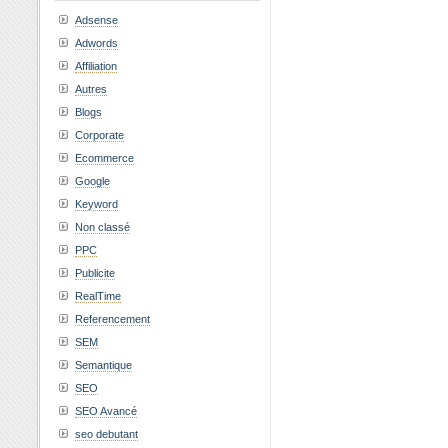
Adsense
Adwords
Affiliation
Autres
Blogs
Corporate
Ecommerce
Google
Keyword
Non classé
PPC
Publicite
RealTime
Referencement
SEM
Semantique
SEO
SEO Avancé
seo debutant