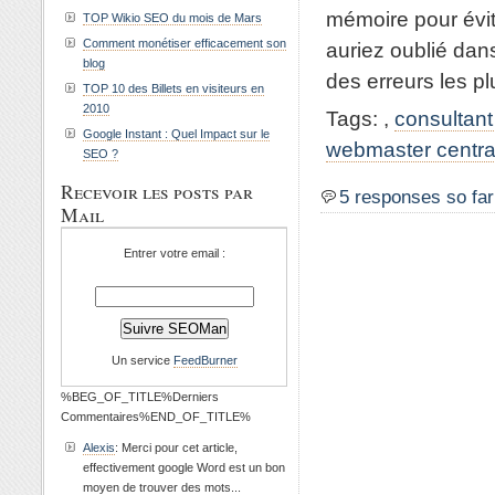
mémoire pour évi
TOP Wikio SEO du mois de Mars
Comment monétiser efficacement son
auriez oublié dans
blog
des erreurs les pl
TOP 10 des Billets en visiteurs en
2010
Tags:
,
consultant
Google Instant : Quel Impact sur le
webmaster centra
SEO ?
Recevoir les posts par
5 responses so far
Mail
Entrer votre email :
Un service
FeedBurner
%BEG_OF_TITLE%Derniers
Commentaires%END_OF_TITLE%
Alexis
: Merci pour cet article,
effectivement google Word est un bon
moyen de trouver des mots...