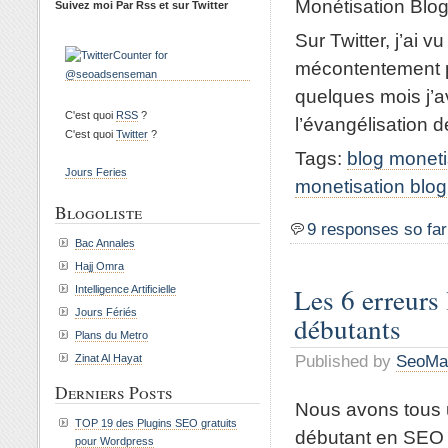
Monétisation Blo
Suivez moi Par Rss et sur Twitter
Sur Twitter, j’ai 
mécontentement pa
quelques mois j’av
C'est quoi
RSS
?
l’évangélisation d
C'est quoi
Twitter
?
Tags:
blog moneti
Jours Feries
monetisation blog
Blogoliste
9 responses so far
Bac Annales
Hajj Omra
Les 6 erreurs
Intelligence Artificielle
Jours Fériés
débutants
Plans du Metro
Published by
SeoMa
Zinat Al Hayat
Derniers Posts
Nous avons tous u
TOP 19 des Plugins SEO gratuits
débutant en SEO o
pour Wordpress