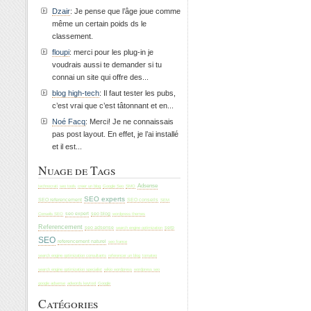
Dzair
: Je pense que l’âge joue comme
même un certain poids ds le
classement.
floupi
: merci pour les plug-in je
voudrais aussi te demander si tu
connai un site qui offre des...
blog high-tech
: Il faut tester les pubs,
c’est vrai que c’est tâtonnant et en...
Noé Facq
: Merci! Je ne connaissais
pas post layout. En effet, je l’ai installé
et il est...
Nuage de Tags
Adsense
technocrati
seo tools
creer un blog
Google Seo
SMO
SEO experts
SEO referencement
SEO conseils
SEM
seo expert
Conseils SEO
seo blog
wordpress themes
Referencement
seo adsense
search engine optimization
serp
SEO
referencement naturel
seo france
search engine optimization consultants
tomateo
referencer un blog
search engine optimization specialist
wikio wordpress
wordpress seo
adwords keytool
Google
google adsense
Catégories