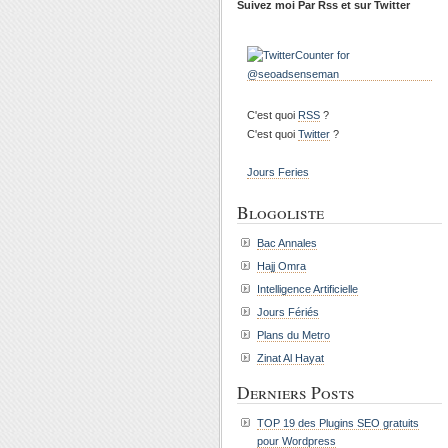
Suivez moi Par Rss et sur Twitter
C'est quoi
RSS
?
C'est quoi
Twitter
?
Jours Feries
Blogoliste
Bac Annales
Hajj Omra
Intelligence Artificielle
Jours Fériés
Plans du Metro
Zinat Al Hayat
Derniers Posts
TOP 19 des Plugins SEO gratuits
pour Wordpress