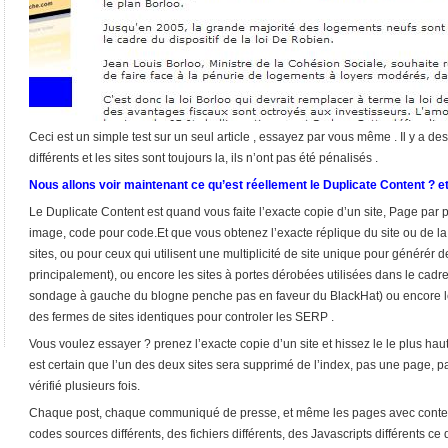
Ceci est un simple test sur un seul article , essayez par vous même . Il y a des 
différents et les sites sont toujours la, ils n’ont pas été pénalisés .
Nous allons voir maintenant ce qu’est réellement le Duplicate Content ? et
Le Duplicate Content est quand vous faite l’exacte copie d’un site, Page par p
image, code pour code.Et que vous obtenez l’exacte réplique du site ou de la 
sites, ou pour ceux qui utilisent une multiplicité de site unique pour généré
principalement), ou encore les sites à portes dérobées utilisées dans le cadr
sondage à gauche du blogne penche pas en faveur du BlackHat) ou encore les
des fermes de sites identiques pour controler les SERP .
Vous voulez essayer ? prenez l’exacte copie d’un site et hissez le le plus hau
est certain que l’un des deux sites sera supprimé de l’index, pas une page, pas
vérifié plusieurs fois.
Chaque post, chaque communiqué de presse, et même les pages avec contenu
codes sources différents, des fichiers différents, des Javascripts différents ce