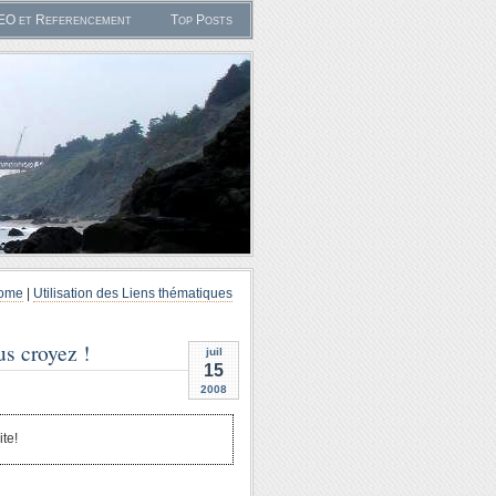
SEO et Referencement
Top Posts
ome
|
Utilisation des Liens thématiques
us croyez !
juil
15
2008
ite!