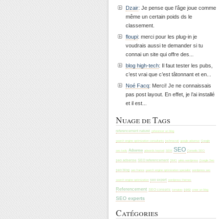
Dzair
: Je pense que l’âge joue comme
même un certain poids ds le
classement.
floupi
: merci pour les plug-in je
voudrais aussi te demander si tu
connai un site qui offre des...
blog high-tech
: Il faut tester les pubs,
c’est vrai que c’est tâtonnant et en...
Noé Facq
: Merci! Je ne connaissais
pas post layout. En effet, je l’ai installé
et il est...
Nuage de Tags
referencement naturel
referencer un blog
search engine optimization consultants
technocrati
Google
google adsense
SEO
Adsense
seo tools
adwords keytool
SEM
Conseils SEO
seo adsense
SEO referencement
SMO
wikio wordpress
Google Seo
seo blog
seo france
search engine optimization specialist
wordpress seo
seo expert
search engine optimization
wordpress themes
Referencement
SEO conseils
tomateo
serp
creer un blog
SEO experts
Catégories