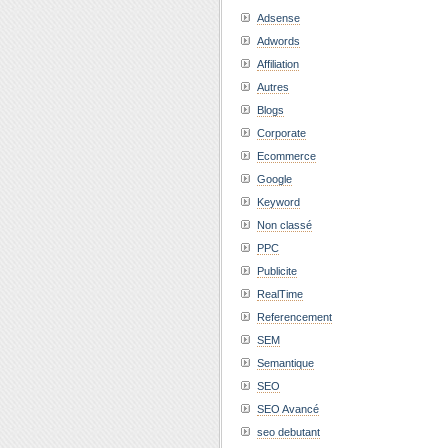
Adsense
Adwords
Affiliation
Autres
Blogs
Corporate
Ecommerce
Google
Keyword
Non classé
PPC
Publicite
RealTime
Referencement
SEM
Semantique
SEO
SEO Avancé
seo debutant