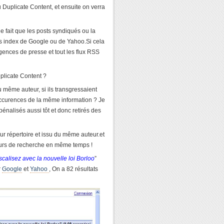
Duplicate Content, et ensuite on verra
 fait que les posts syndiqués ou la
des index de Google ou de Yahoo.Si cela
agences de presse et tout les flux RSS
plicate Content ?
 même auteur, si ils transgressaient
occurences de la même information ? Je
é pénalisés aussi tôt et donc retirés des
eur répertoire et issu du même auteur.et
eurs de recherche en même temps !
scalisez avec la nouvelle loi Borloo
”
r
Google
et
Yahoo
, On a 82 résultats