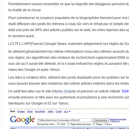
Premièrement voyons ensemble ce que la majorité des bloggeurs pensent du 
la réalité de la chose.
Pour commencer la croyance populaire de la blogosphére tiennent pour vrai le
multi diffusion des posts les mènera à coup sûr vers le retrait pur et simple 
était vrai prés de 99% des articles publiés sur le web, les infos reprises des 
le seraient aussi.
LCI,TF1,L’AFP,France2,Google News, violeraint allégrement ces règles du Du
Ils utilisent généralement les même informations issus des mêmes sources du
ces règles, les algorithmes des moteurs de recherchent captureraient 5000 
suis sûr qu’il aurait été détecté, et si il avait enfraint les régles ils auraient ét
index des Google et autre Yahoo.
Les sites à contenu libre, utilisent des posts dupliqués pour les publiers sur l
vous pouvez trouver des centaines des même articles indéxès dans les mot
Un petit test allez sur le site
Articles Gratuits
et prenons un article intitulé “
Défi
ensuite prenons ce titre avec les guillemets et procédons à une recherche su
identiques sur Google et 52 sur Yahoo.