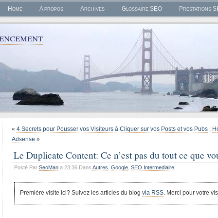
Home
A propos
Archives
Glossaire SEO
Prestations 
rencement
«
4 Secrets pour Pousser vos Visiteurs à Cliquer sur vos Posts et vos Pubs
|
H
Adsense
»
Le Duplicate Content: Ce n’est pas du tout ce que vo
Posté Par
SeoMan
a 23:36 Dans
Autres
,
Google
,
SEO Intermediaire
Première visite ici? Suivez les articles du blog
via RSS
. Merci pour votre vis