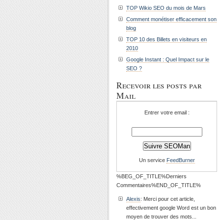
TOP Wikio SEO du mois de Mars
Comment monétiser efficacement son
blog
TOP 10 des Billets en visiteurs en
2010
Google Instant : Quel Impact sur le
SEO ?
Recevoir les posts par
Mail
Entrer votre email :
Un service
FeedBurner
%BEG_OF_TITLE%Derniers
Commentaires%END_OF_TITLE%
Alexis
: Merci pour cet article,
effectivement google Word est un bon
moyen de trouver des mots...